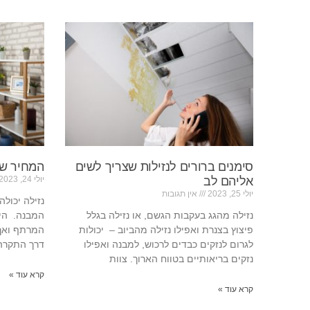
סימנים ברורים לנזילות שצריך לשים
המחיר של
אליהם לב
יולי 24, 2023
יולי 25, 2023
אין תגובות
נזילה יכול
נזילה מהגג בעקבות הגשם, או נזילה בגלל
המבנה. היא
פיצוץ בצנרת ואפילו נזילה מהביוב – יכולות
המרתף ואך 
לגרום לנזקים כבדים לרכוש, למבנה ואפילו
דרך התקרה.
נזקים בריאותיים בטווח הארוך. צוות
קרא עוד »
קרא עוד »