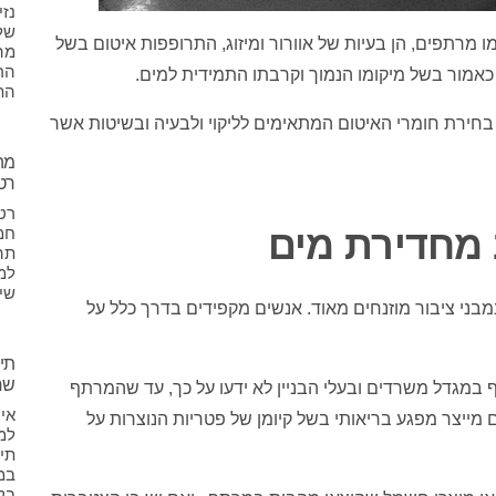
נז
של
מו מרתפים, הן בעיות של אוורור ומיזוג, התרופפות איטום בשל
מה
הר
כאמור בשל מיקומו הנמוך וקרבתו התמידית למים.
הת
בחירת חומרי האיטום המתאימים לליקוי ולבעיה ובשיטות אשר
מה
רט
רטי
 מחדירת מים
חמ
תה
למנ
שי
בני ציבור מוזנחים מאוד. אנשים מקפידים בדרך כלל על
תיק
שח
במגדל משרדים ובעלי הבניין לא ידעו על כך, עד שהמרתף
אי
מייצר מפגע בריאותי בשל קיומן של פטריות הנוצרות על
למ
תיק
במ
בקי