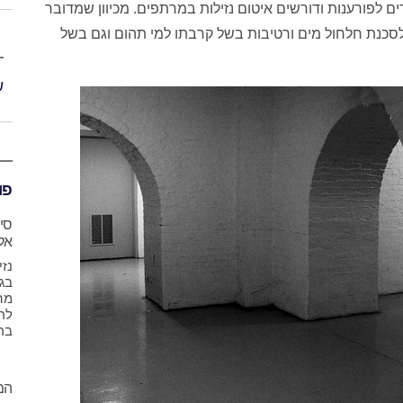
דים לפורענות ודורשים
איטום נזילות במרתפים
. מכיוון שמדובר
סכנת חלחול מים ורטיבות בשל קרבתו למי תהום וגם בשל
ש
פו
סימ
אל
נזי
בגל
מהב
לרכ
ברי
המ