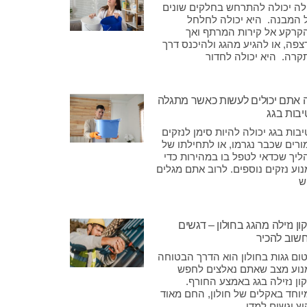
ילה יכולה להתרחש בחלקים שונים
 המבנה. היא יכולה לחלחל
קרקע אל קירות המרתף ואך
צפה, או להגיע מהגג ולהיכנס דרך
קרה. היא יכולה לחדור
 אתם יכולים לעשות כאשר מתגלה
יבות בגג
בות בגג יכולה להיות סימן לנזקים
ורים שכבר נגרמו, או לתחילתו של
ליך שכדאי לטפל בו במהירות כדי
וע נזקים נוספים. לרוב אתם מגלים
ש
ון נזילה מהגג בחולון – דגשים
שוב להכיר
טום גגות בחולון הוא הדרך הבטוחה
נוע מצב שאתם נאלצים לחפש
ון נזילה בגג באמצע החורף.
יוחד באקלים של חולון, החם מאוד
ץ וגשום למדי