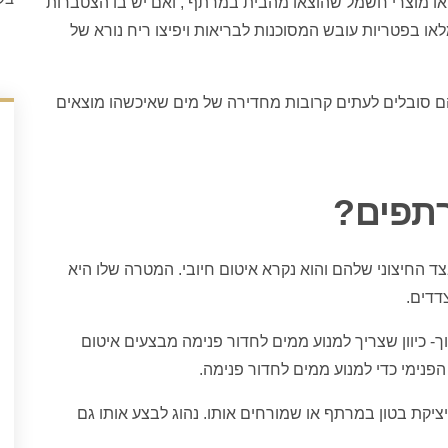
או מוצרי חשמל שהוצאו מהבית במרתף , ואם יש בו הצטברות
ו בפטריות עובש המסוכנות לבריאות ויפיצו ריח נורא של
 סובלים לעתים קרובות מחדירה של מים
שאיכשהו מוצאים
רתפים?
 החיצוני שלהם והוא נקרא איטום חיובי. המטרה שלו היא
דדים.
וך- כיוון שצריך למנוע ממים לחדור פנימה מבצעים איטום
נימי כדי למנוע ממים לחדור פנימה.
יציקת בטון במרתף או שמורחים אותו. נהוג לבצע אותו גם