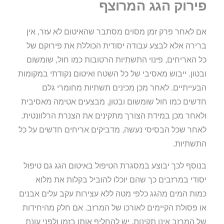
פירוק הגג המרוצף
אם לאחר פרק זמן מסוים מסתבר שהאיטום לא עזר, אין
ברירה אלא לבצע עבודה יסודית הכוללת את פירוקם של
כל האריחים, פינוי התשתיות הרטובות כמו חול, שומשום
ובטון. ייבוש מאסיבי של כל השטח ואיטום נקודתי במקומות
הבעייתיים. לאחר מכן מכינים תשתיות מחומרי גלם
חדשים כמו חול שומשום ובטון, מבצעים אטימה מאסיבית
ולאחר מכן במידת הצורך מתקינים את הצנרת הרלוונטית.
לאחר שכל הבסיסי נעשה, מדביקים אריחים חדשים על כל
התשתיות.
בנוסף לכך יבוצע במסגרת הטיפול באיטום הגג גם טיפול
יסודי במרזבים כך שהם יוכלו להוביל בקלות את מלוא
כמות המים מהגג כלפי מטה ללא עצירות עקב עלים אבנים
או פסולת הקיימים לאורכו של המרזב. אם חלק מהיחידות
של המרזב אינן תקינות, יש להחליף אותן בזמן ולפני עונת