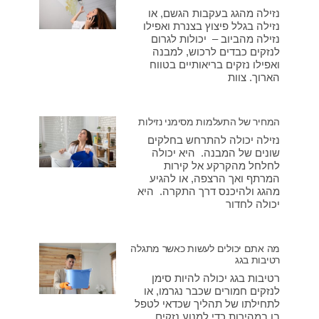
נזילה מהגג בעקבות הגשם, או
נזילה בגלל פיצוץ בצנרת ואפילו
נזילה מהביוב – יכולות לגרום
לנזקים כבדים לרכוש, למבנה
ואפילו נזקים בריאותיים בטווח
הארוך. צוות
המחיר של התעלמות מסימני נזילות
נזילה יכולה להתרחש בחלקים
שונים של המבנה. היא יכולה
לחלחל מהקרקע אל קירות
המרתף ואך הרצפה, או להגיע
מהגג ולהיכנס דרך התקרה. היא
יכולה לחדור
מה אתם יכולים לעשות כאשר מתגלה
רטיבות בגג
רטיבות בגג יכולה להיות סימן
לנזקים חמורים שכבר נגרמו, או
לתחילתו של תהליך שכדאי לטפל
בו במהירות כדי למנוע נזקים