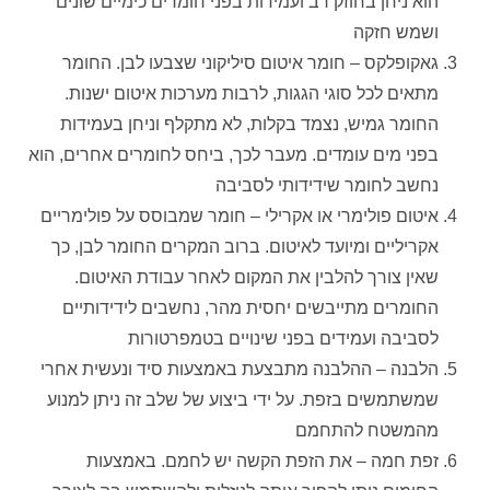
הוא ניחן בחוזק רב ועמידות בפני חומרים כימיים שונים
ושמש חזקה
גאקופלקס – חומר איטום סיליקוני שצבעו לבן. החומר
מתאים לכל סוגי הגגות, לרבות מערכות איטום ישנות.
החומר גמיש, נצמד בקלות, לא מתקלף וניחן בעמידות
בפני מים עומדים. מעבר לכך, ביחס לחומרים אחרים, הוא
נחשב לחומר שידידותי לסביבה
איטום פולימרי או אקרילי – חומר שמבוסס על פולימריים
אקריליים ומיועד לאיטום. ברוב המקרים החומר לבן, כך
שאין צורך להלבין את המקום לאחר עבודת האיטום.
החומרים מתייבשים יחסית מהר, נחשבים לידידותיים
לסביבה ועמידים בפני שינויים בטמפרטורות
הלבנה – ההלבנה מתבצעת באמצעות סיד ונעשית אחרי
שמשתמשים בזפת. על ידי ביצוע של שלב זה ניתן למנוע
מהמשטח להתחמם
זפת חמה – את הזפת הקשה יש לחמם. באמצעות