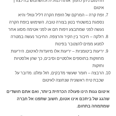
החימום ניתן להפוך אותה לנוזלית ולהשתמש בה לצורך
איטום
זפת קרה – המרקם של הזפת הקרה דליל ונוזלי והיא
נספגת במשטחי בטון בצורה טובה. השימוש בזפת הקרה
נעשה לפני שמתבצע זיפות חם או לפני אטימה מסוג אחר
רולקה – חיבור בין הקיר והרצפה. החיבור נעשה במטרה
למנוע ממים להצטבר בפינות
יריעות ביטומניות – יריעות אלו מיועדות לאיטום. היריעות
מחוזקות בתוספים אלסטיים וסיבים, כך שהן אלסטיות
וחזקות
הרבצה – חומר שעשוי מדבקים, חול ומלט. מדובר על
שכבת טיח ראשונית שנחוצה לאיטום
איטום גגות הינו פעולה הכרחית ביותר, ואם אתם חושדים
שהגג של ביתכם אינו אטום, חשוב שתפנו אל חברה
שמתמחה בתחום.