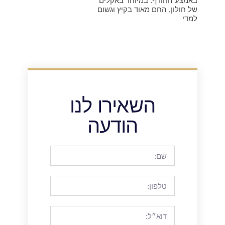
באמצע החורף. במיוחד באקלים
של חולון, החם מאוד בקיץ וגשום
למדי
השאירו לנו
הודעה