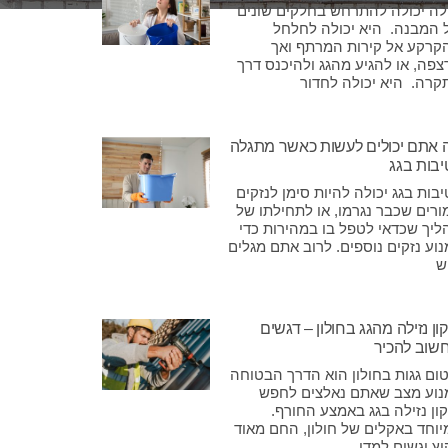
ילה יכולה להתרחש בחלקים שונים
 המבנה. היא יכולה לחלחל
קרקע אל קירות המרתף ואך
צפה, או להגיע מהגג ולהיכנס דרך
קרה. היא יכולה לחדור
 אתם יכולים לעשות כאשר מתגלה
יבות בגג
בות בגג יכולה להיות סימן לנזקים
ורים שכבר נגרמו, או לתחילתו של
ליך שכדאי לטפל בו במהירות כדי
וע נזקים נוספים. לרוב אתם מגלים
ש
ון נזילה מהגג בחולון – דגשים
שוב להכיר
טום גגות בחולון הוא הדרך הבטוחה
נוע מצב שאתם נאלצים לחפש
ון נזילה בגג באמצע החורף.
יוחד באקלים של חולון, החם מאוד
ץ וגשום למדי