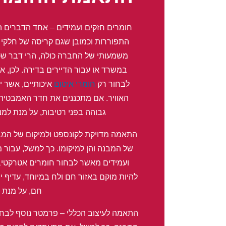
חומרים חזקים ועמידים – אחד הדברים ה
התפוררות וכמובן שגם קריסה של חלקי
משמעותי של החברה כולה, הרי דבר שכז
במשרד או עבור הדיירים בדירה. לכן, 
לבחור רק
חומרי איטום
איכותיים, אשר י
האוויר. אם מתכננים את חדר האמבטיה 
גבוהה בפני רטיבות, על מנת ל
התאמה מדויקת לקונספט ולמיקום של המבנ
של המבנה והן למיקומו. כך למשל, עבור 
ועמידים מאשר לבחור חומרים אטרקטיביי
להיות מוקם באזור חם ולח במיוחד, עדיף יה
חם, על מנת ל
התאמה לעיצוב הכללי – פרמטר נוסף לבחי