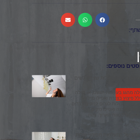
תף:
סטים נוספים:
נים ברורים לנזילות שצריך לשים
יהם לב
לה מהגג בעקבות הגשם, או נזילה
ל פיצוץ בצנרת ואפילו נזילה
יוב – יכולות לגרום לנזקים כבדים
וש, למבנה ואפילו נזקים
אותיים בטווח הארוך. צוות
חיר של התעלמות מסימני נזילות