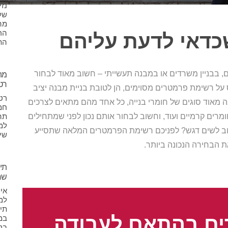
נז
של
מה
הר
כדאי לדעת עליהם
הת
ם, בבניין משרדים או במבנה תעשייתי – חשוב מאוד לבחור
מה
רט
 על רשימת פרמטרים מסוימים, הן לטובת בניית מבנה יציב
רטי
בה מאוד סוגים של חומרי בנייה, כל אחד מהם מתאים לצרכים
חמ
תה
רים קרמיים ועוד, וחשוב לבחור אותם נכון לפני שמתחילים
למנ
חשוב לשים דגש? לפניכם רשימת הפרמטרים המלאה שתסייע
שי
 הבחירה הנכונה ביותר.
תיק
שח
אי
למ
תיק
ם בהתאם לעבודה
במ
בקי